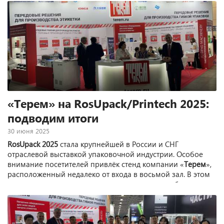
«Терем» на RosUpack/Printech 2025:
подводим итоги
30 июня 2025
RosUpack 2025
стала крупнейшей в России и СНГ
отраслевой выставкой упаковочной индустрии. Особое
внимание посетителей привлёк стенд компании «
Терем
»,
расположенный недалеко от входа в восьмой зал. В этом
году все три основных направления компании были
объединены на одном стенде: отдел широкорулонного
оборудования, отдел узкорулонного оборудования и
отдел расходных материалов.