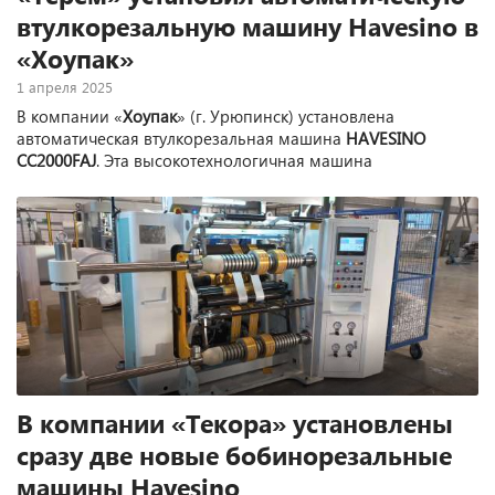
втулкорезальную машину Havesino в
«Хоупак»
1 апреля 2025
В компании «
Хоупак
» (г. Урюпинск) установлена
автоматическая втулкорезальная машина
HAVESINO
CC2000FAJ
. Эта высокотехнологичная машина
предназначена для автоматической резки картонных
втулок шириной до 2000 мм и толщиной стенок от 5 до 15
мм, обеспечивая минимальную ширину реза от 10 мм.
Сервоприводная одноножевая конструкция машины
позволяет достигать впечатляющей производительности
— до 95 втулок в минуту.
В компании «Текора» установлены
сразу две новые бобинорезальные
машины Havesino