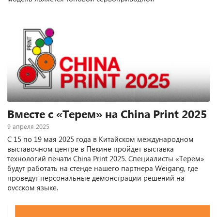
флексографской машиной линейного построения в
модельном ряду оборудования Weigang. Машина
оснащена УФ-сушками, модулем холодного тиснения и
бесшпиндельной системой удаления облоя.
Вместе с «Терем» на China Print 2025
9 апреля 2025
С 15 по 19 мая 2025 года в Китайском международном
выставочном центре в Пекине пройдет выставка
технологий печати China Print 2025. Специалисты «Терем»
будут работать на стенде нашего партнера Weigang, где
проведут персональные демонстрации решений на
русском языке.