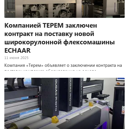
Компанией ТЕРЕМ заключен
контракт на поставку новой
широкорулонной флексомашины
ECHAAR
11 июня 2025
Компания «Терем» объявляет о заключении контракта на
поставку комплекса оборудования на основе
широкорулонной флексографской полностью
сервоприводной печатной машины Echaar Flexosmart
HR300 (Индия). Инсталляция запланирована на середину
осени 2025 года в одной из крупных типографий
Центрального региона России, специализирующейся на
производстве гибкой упаковки.