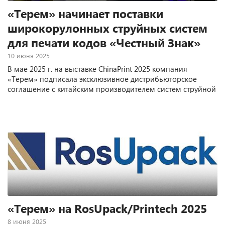
«Терем» начинает поставки
широкорулонных струйных систем
для печати кодов «Честный Знак»
10 июня 2025
В мае 2025 г. на выставке ChinaPrint 2025 компания
«Терем» подписала эксклюзивное дистрибьюторское
соглашение с китайским производителем систем струйной
печати Dugao Photo. По условиям соглашения, «Терем»
получает эксклюзивные права для продаж и сервисного
обслуживания всей линейки оборудования данного
производителя на территории России и Беларуси.
«Терем» на RosUpack/Printech 2025
8 июня 2025