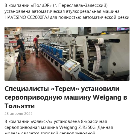
В компании «ПолиЭР» (г. Переславль-Залесский)
установлена автоматическая втулкорезальная машина
HAVESINO CC2000FAJ для полностью автоматической резки
картонных втулок шириной до 2000 мм и торцевания
краев втулок.
Специалисты «Терем» установили
сервоприводную машину Weigang в
Тольятти
28 апреля 2025
В компании «Флекс-А» установлена 8-красочная
сервоприводная машина Weigang ZJR350G. Данная
модель является топовой сервоприводной