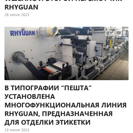
RHYGUAN
28 июня 2023
В краснодарской типографии “Полибит” в мае 2023 года
была установлена флексографская печатная машина ZJR-
350 производства китайской компании Weigang. Ее
поставку, монтаж и ввод в эксплуатацию выполнили
специалисты компании “Терем”.
В ТИПОГРАФИИ “ПЕШТА”
УСТАНОВЛЕНА
МНОГОФУНКЦИОНАЛЬНАЯ ЛИНИЯ
RHYGUAN, ПРЕДНАЗНАЧЕННАЯ
ДЛЯ ОТДЕЛКИ ЭТИКЕТКИ
19 июня 2023