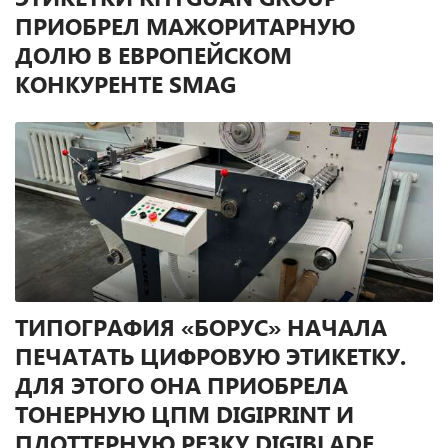
ПРИОБРЕЛ МАЖОРИТАРНУЮ
ДОЛЮ В ЕВРОПЕЙСКОМ
КОНКУРЕНТЕ SMAG
12 октября 2023
Китайская компания Rhyguan приобрела мажоритарную
долю во французской компании SRAMAG SAS (далее —
SMAG). Сделка откроет SMAG путь на азиатский рынок, и в
то же время упростит Rhyguan работу в Европе, где SMAG
занимает ведущие позиции.
ТИПОГРАФИЯ «БОРУС» НАЧАЛА
ПЕЧАТАТЬ ЦИФРОВУЮ ЭТИКЕТКУ.
ДЛЯ ЭТОГО ОНА ПРИОБРЕЛА
ТОНЕРНУЮ ЦПМ DIGIPRINT И
ПЛОТТЕРНУЮ РЕЗКУ DIGIBLADE