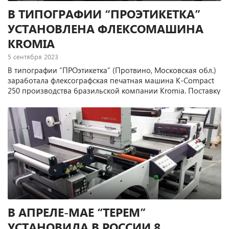
В ТИПОГРАФИИ “ПРОЭТИКЕТКА”
УСТАНОВЛЕНА ФЛЕКСОМАШИНА
KROMIA
5 сентября 2023
В типографии “ПРОэтикетка” (Протвино, Московская обл.)
заработала флексографская печатная машина K-Compact
250 производства бразильской компании Kromia. Поставку
и ввод в эксплуатацию нового оборудования выполнили
специалисты компании “Терем”, официального
дистрибьютора Kromia в России.
В АПРЕЛЕ-МАЕ “ТЕРЕМ”
УСТАНОВИЛА В РОССИИ 8