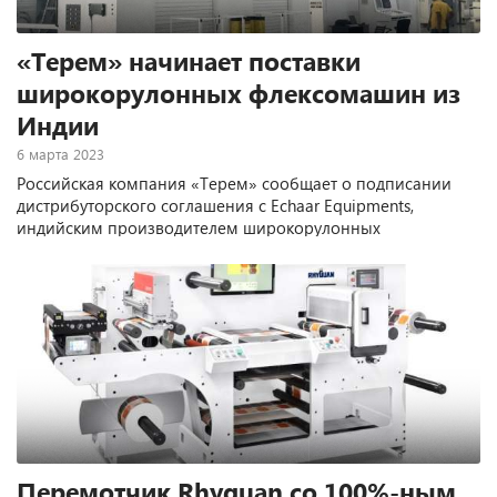
«Терем» начинает поставки
широкорулонных флексомашин из
Индии
6 марта 2023
Российская компания «Терем» сообщает о подписании
дистрибуторского соглашения с Echaar Equipments,
индийским производителем широкорулонных
флексографских машин планетарного и ярусного
построения.
Перемотчик Rhyguan со 100%-ным