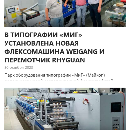
В ТИПОГРАФИИ «МИГ»
УСТАНОВЛЕНА НОВАЯ
ФЛЕКСОМАШИНА WEIGANG И
ПЕРЕМОТЧИК RHYGUAN
30 октября 2023
Парк оборудования типографии «МиГ» (Майкоп)
пополнился новой сервоприводной флексографской
печатной машиной Weigang ZJR-450 и машиной для
продольной резки и перемотки Rhyguan Smart-520HMS.