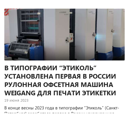
В типографии “Пешта” (Ижевск) заработала новая
многофункциональная линия для отделки этикетки Plus330
производства китайской компании Rhyguan. Ее поставку,
монтаж и ввод в эксплуатацию выполнили специалисты
компании “Терем”.
В ТИПОГРАФИИ “ЭТИКОЛЬ”
УСТАНОВЛЕНА ПЕРВАЯ В РОССИИ
РУЛОННАЯ ОФСЕТНАЯ МАШИНА
WEIGANG ДЛЯ ПЕЧАТИ ЭТИКЕТКИ
19 июня 2023
В конце весны 2023 года в типографии “Этиколь” (Санкт-
Петербург) заработала первая в России узкорулонная
офсетная печатная машина ZX-320 производства Weigang
(Китай).