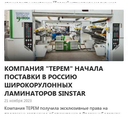
специалисты компании "Терем" установили модульную
многофункциональную линию Plus330 производства
китайской компании Zhejiang Rhyguan Machinery (Rhyguan),
предназначенную для отделки и облагораживания
этикеточной продукции.
КОМПАНИЯ "ТЕРЕМ" НАЧАЛА
ПОСТАВКИ В РОССИЮ
ШИРОКОРУЛОННЫХ
ЛАМИНАТОРОВ SINSTAR
21 ноября 2023
Компания ТЕРЕМ получила эксклюзивные права на
продажу и сервисное обслуживание в России и Беларуси
широкорулонных клеевых ламинаторов китайской
компании Chongqing Sinstar Packaging Machinery