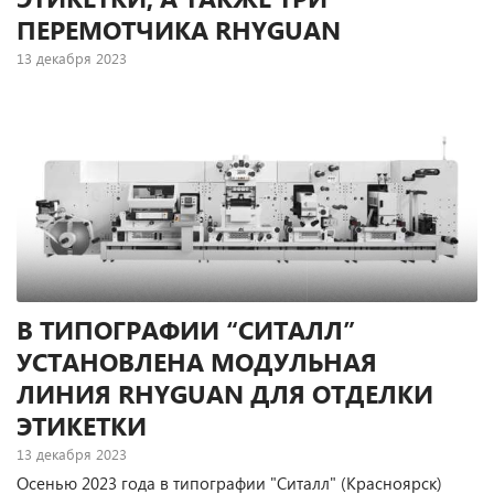
ПЕРЕМОТЧИКА RHYGUAN
13 декабря 2023
Осенью 2023 г. в типографии «Алайте-СПб» (Санкт-
Петербург) заработали две новые рулонные
полуротационные офсетные машины Weigang ZX-450
(Китай), предназначенные для печати этикеточной
продукции, а также три сервоприводные машины для
продольной резки и перемотки Rhyguan Smart (Китай).
В ТИПОГРАФИИ “СИТАЛЛ”
УСТАНОВЛЕНА МОДУЛЬНАЯ
ЛИНИЯ RHYGUAN ДЛЯ ОТДЕЛКИ
ЭТИКЕТКИ
13 декабря 2023
Осенью 2023 года в типографии "Ситалл" (Красноярск)