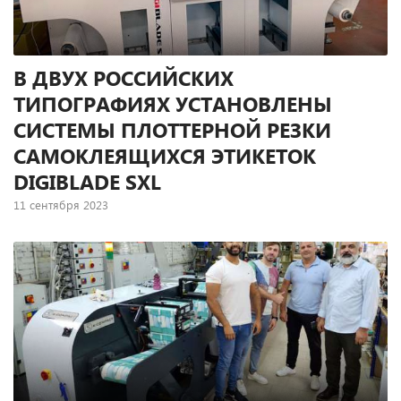
В ДВУХ РОССИЙСКИХ
ТИПОГРАФИЯХ УСТАНОВЛЕНЫ
СИСТЕМЫ ПЛОТТЕРНОЙ РЕЗКИ
САМОКЛЕЯЩИХСЯ ЭТИКЕТОК
DIGIBLADE SXL
11 сентября 2023
В типографии “Флекс-А” (Тольятти) и Полиграфическом
предприятии “МиГ” (Майкоп) специалистами компании
“Терем” установлены системы плоттерной резки DigiBlade
SXL, предназначенные для послепечатной обработки
самоклеящейся этикетки (DigiBlade является собственной
торговой маркой компании ТЕРЕМ).