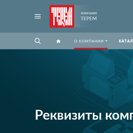
Например,
Найти
флексографская
везде
печать
О КОМПАНИИ
КАТАЛ
Реквизиты ком