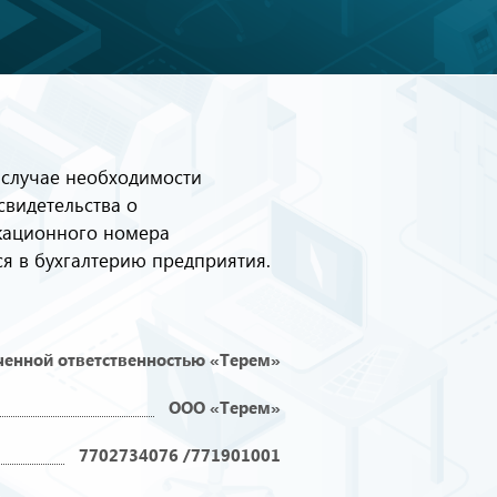
 случае необходимости
свидетельства о
икационного номера
я в бухгалтерию предприятия.
ченной ответственностью «Терем»
ООО «Терем»
7702734076 /771901001