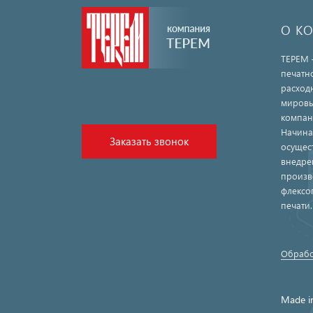
О К
ТЕРЕМ 
печатн
расход
мировы
компан
Начина
Заказать звонок
осущес
внедре
произв
флексо
печати
Обрабо
Made i