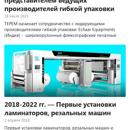
производителей гибкой упаковки
18 июля 2023
ТЕРЕМ начинает сотрудничество с лидирующими
производителями гибкой упаковки: Echaar Equipments
(Индия) - широкорулонные флексографские печатные
машины, Sinstar (Китай) - бессольвентные
ламинаторы, Havesino (Китай) - втулкорезки и
перемотчики, JUDING (Китай) - пакетоделательные
машины, Dugao (Китай) - системы струйной печати.
2018-2022 гг. — Первые установки
ламинаторов, резальных машин
2 апреля 2018
Первые установки ламинаторов, резальных машин и