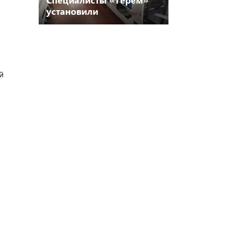
установили
сервоприводную
машину Weigang в
Тольятти
й