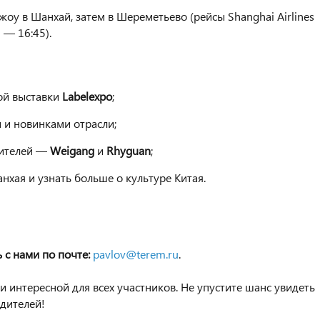
жоу в Шанхай, затем в Шереметьево (рейсы Shanghai Airlines
 — 16:45).
ой выставки
Labelexpo
;
 и новинками отрасли;
дителей —
Weigang
и
Rhyguan
;
хая и узнать больше о культуре Китая.
 с нами по почте:
pavlov@terem.ru
.
и интересной для всех участников. Не упустите шанс увидеть
дителей!