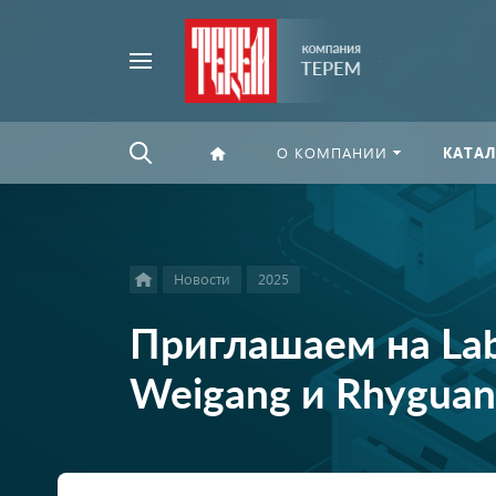
Например,
Найти
флексографская
везде
печать
О КОМПАНИИ
КАТАЛ
Новости
2025
Приглашаем на Lab
Weigang и Rhyguan