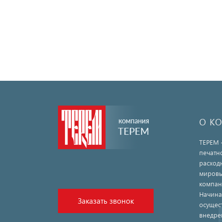
О К
ТЕРЕМ 
печатн
расход
мировы
компан
Начина
Заказать звонок
осущес
внедре