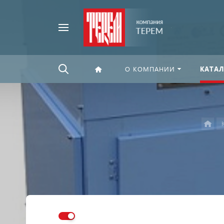
Например,
Найти
флексографская
везде
печать
О КОМПАНИИ
КАТАЛ