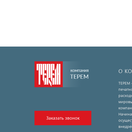
О К
ТЕРЕМ 
печатн
расход
мировы
компан
Начина
Заказать звонок
осущес
внедре