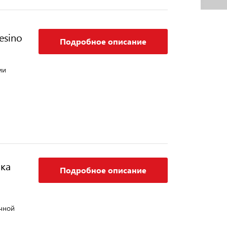
esino
Подробное описание
S
ии
ка
Подробное описание
чной