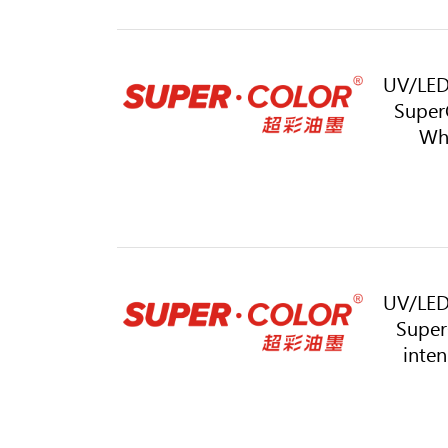
UV/LED
Super
Whi
UV/LED
Super
inten