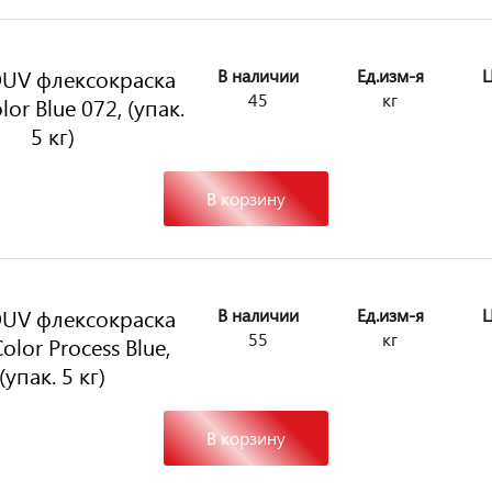
UV флексокраска
В наличии
Ед.изм-я
Ц
45
кг
or Blue 072, (упак.
5 кг)
В корзину
UV флексокраска
В наличии
Ед.изм-я
Ц
55
кг
olor Process Blue,
(упак. 5 кг)
В корзину