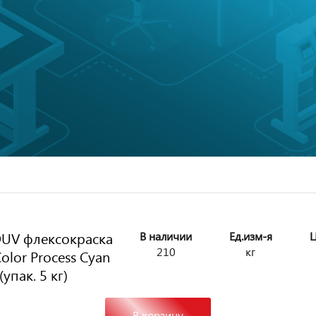
UV флексокраска
В наличии
Ед.изм-я
Ц
210
кг
olor Process Cyan
(упак. 5 кг)
В корзину