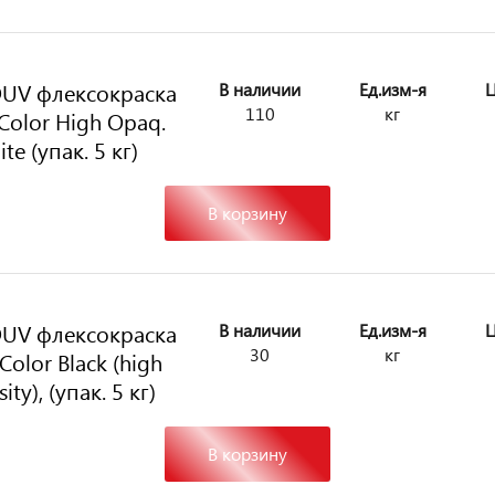
UV флексокраска
В наличии
Ед.изм-я
Ц
110
кг
Color High Opaq.
te (упак. 5 кг)
В корзину
UV флексокраска
В наличии
Ед.изм-я
Ц
30
кг
Color Black (high
sity), (упак. 5 кг)
В корзину