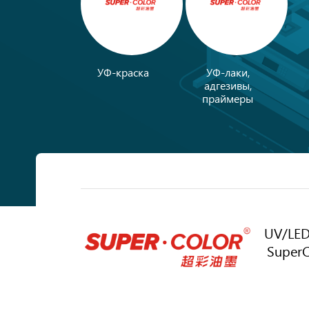
УФ-краска
УФ-лаки,
адгезивы,
праймеры
UV/LED
SuperC