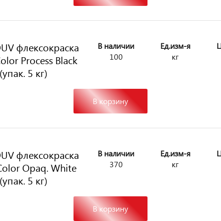
UV флексокраска
В наличии
Ед.изм-я
Ц
100
кг
olor Process Black
(упак. 5 кг)
В корзину
UV флексокраска
В наличии
Ед.изм-я
Ц
370
кг
olor Opaq. White
(упак. 5 кг)
В корзину