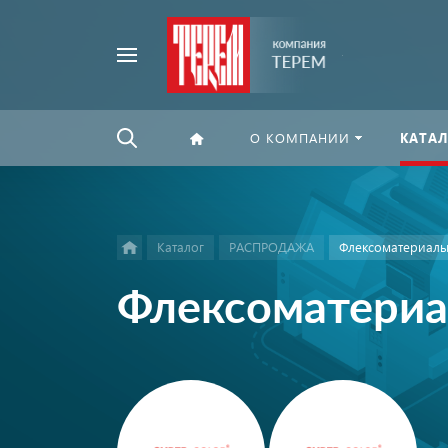
Например,
Найти
флексографская
везде
печать
О КОМПАНИИ
КАТАЛ
Каталог
РАСПРОДАЖА
Флексоматериал
Флексоматери