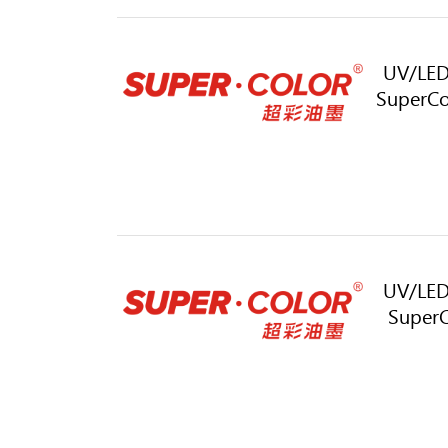
UV/LED
SuperCol
UV/LED
SuperC