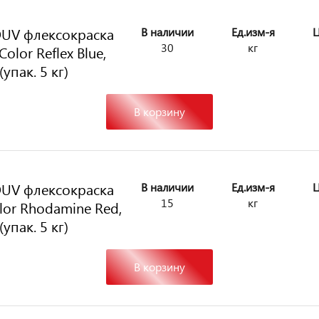
UV флексокраска
В наличии
Ед.изм-я
Ц
30
кг
olor Reflex Blue,
(упак. 5 кг)
В корзину
UV флексокраска
В наличии
Ед.изм-я
Ц
15
кг
lor Rhodamine Red,
(упак. 5 кг)
В корзину