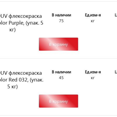
UV флексокраска
В наличии
Ед.изм-я
Ц
75
кг
or Purple, (упак. 5
кг)
В корзину
UV флексокраска
В наличии
Ед.изм-я
Ц
45
кг
lor Red 032, (упак.
5 кг)
В корзину