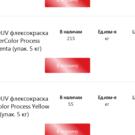
UV флексокраска
В наличии
Ед.изм-я
Ц
215
кг
erColor Process
nta (упак. 5 кг)
В корзину
UV флексокраска
В наличии
Ед.изм-я
Ц
55
кг
lor Process Yellow
(упак. 5 кг)
В корзину