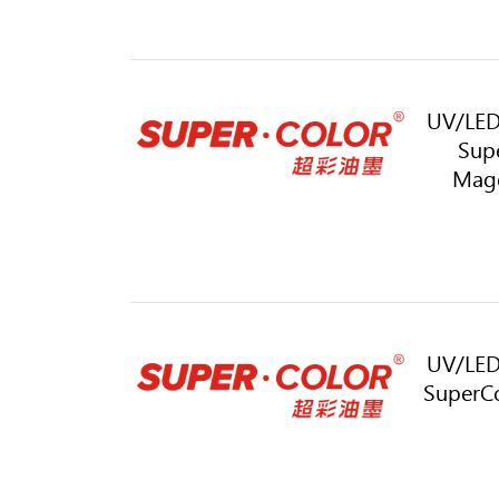
UV/LED
Sup
Mage
UV/LED
SuperCo