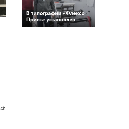
В типографии «Флексо
Принт» установлен
перемотчик Rhyguan с
модулем струйной
печати Jetsci
sch