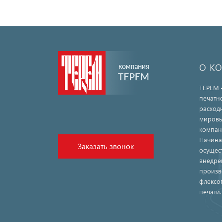
О К
ТЕРЕМ 
печатн
расход
мировы
компан
Начина
Заказать звонок
осущес
внедре
произв
флексо
печати