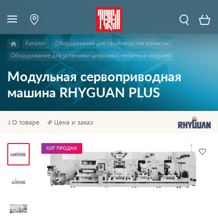
Каталог
Оборудование для производства этикеток
Оборудование для установки цифровых печатных модулей
Модульная сервоприводная
машина RHYGUAN PLUS
О товаре
Цена и заказ
ХИТ ПРОДАЖ