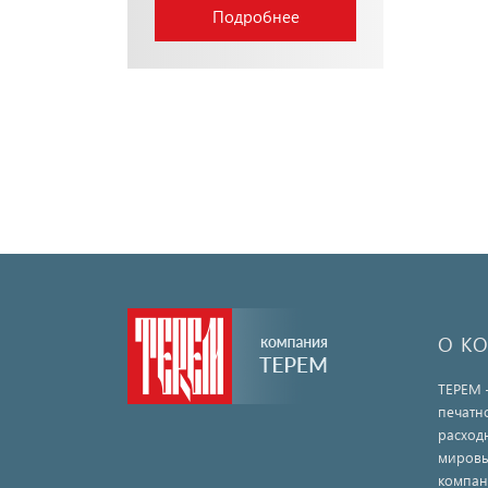
Подробнее
О К
ТЕРЕМ 
печатн
расход
мировы
компан