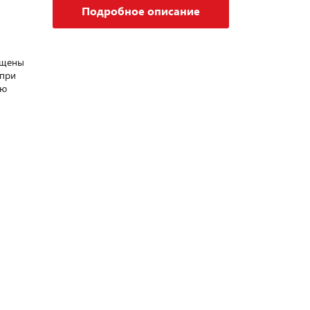
Подробное описание
ащены
 при
ую