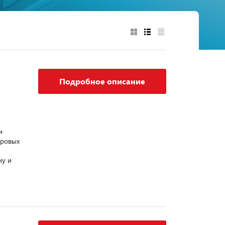
Подробное описание
и
фровых
ну и